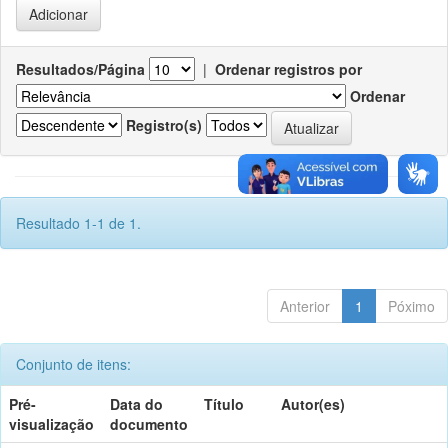
Resultados/Página
|
Ordenar registros por
Ordenar
Registro(s)
Resultado 1-1 de 1.
Anterior
1
Póximo
Conjunto de itens:
Pré-
Data do
Título
Autor(es)
visualização
documento