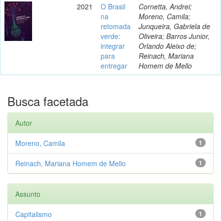
2021
O Brasil
Cornetta, Andrei;
na
Moreno, Camila;
retomada
Junqueira, Gabriela de
verde:
Oliveira; Barros Junior,
integrar
Orlando Aleixo de;
para
Reinach, Mariana
entregar
Homem de Mello
Busca facetada
Autor
Moreno, Camila
1
Reinach, Mariana Homem de Mello
1
Assunto
Capitalismo
1