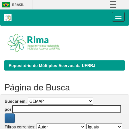
Skip
BRASIL
navigation
Simplifique!
Comunica BR
Participe
Acesso à informação
Legislação
Canais
Repositório de Múltiplos Acervos da UFRRJ
Página de Busca
Buscar em:
por
Filtros correntes: