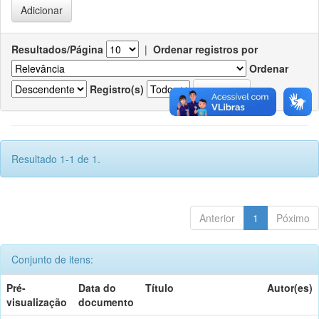
Resultados/Página
|
Ordenar registros por
Ordenar
Registro(s)
Resultado 1-1 de 1.
Anterior
1
Póximo
Conjunto de itens:
Pré-
Data do
Título
Autor(es)
visualização
documento