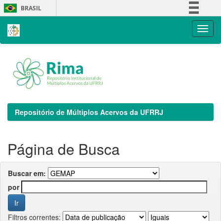
Skip
BRASIL
navigation
Simplifique!
Comunica BR
Participe
Acesso à informação
Legislação
Canais
Repositório de Múltiplos Acervos da UFRRJ
Página de Busca
Buscar em:
por
Filtros correntes: