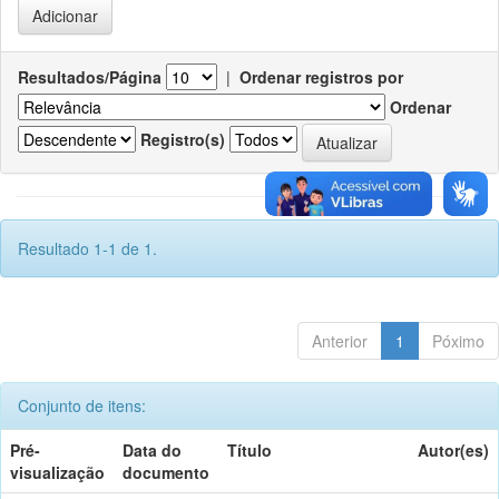
Resultados/Página
|
Ordenar registros por
Ordenar
Registro(s)
Resultado 1-1 de 1.
Anterior
1
Póximo
Conjunto de itens:
Pré-
Data do
Título
Autor(es)
visualização
documento