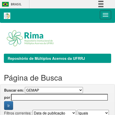
Skip
BRASIL
navigation
Simplifique!
Comunica BR
Participe
Acesso à informação
Legislação
Canais
Repositório de Múltiplos Acervos da UFRRJ
Página de Busca
Buscar em:
por
Filtros correntes: