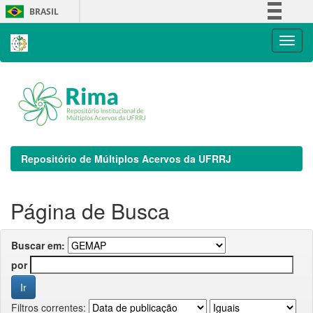
Skip
BRASIL
navigation
Simplifique!
Comunica BR
Participe
Acesso à informação
Legislação
Canais
Repositório de Múltiplos Acervos da UFRRJ
Página de Busca
Buscar em:
por
Filtros correntes: