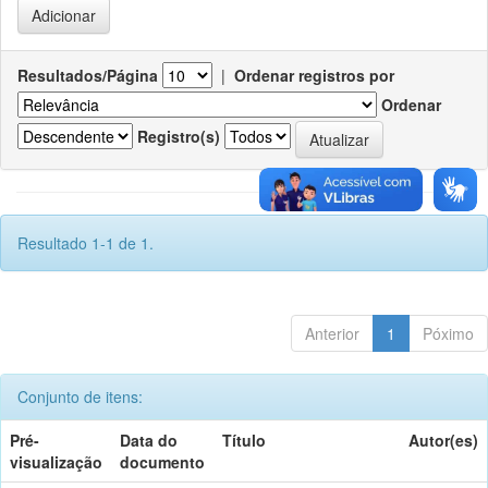
Resultados/Página
|
Ordenar registros por
Ordenar
Registro(s)
Resultado 1-1 de 1.
Anterior
1
Póximo
Conjunto de itens:
Pré-
Data do
Título
Autor(es)
visualização
documento