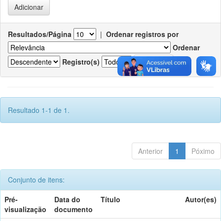
Resultados/Página
|
Ordenar registros por
Ordenar
Registro(s)
Resultado 1-1 de 1.
Anterior
1
Póximo
Conjunto de itens:
Pré-
Data do
Título
Autor(es)
visualização
documento