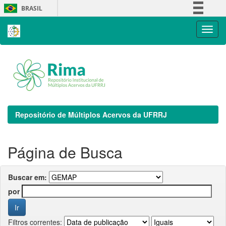
Skip
BRASIL
navigation
Simplifique!
Comunica BR
Participe
Acesso à informação
Legislação
Canais
Repositório de Múltiplos Acervos da UFRRJ
Página de Busca
Buscar em:
por
Filtros correntes: