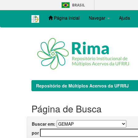
Skip
BRASIL
navigation
Página inicial
Navegar
Ajuda
Repositório de Múltiplos Acervos da UFRRJ
Página de Busca
Buscar em:
por