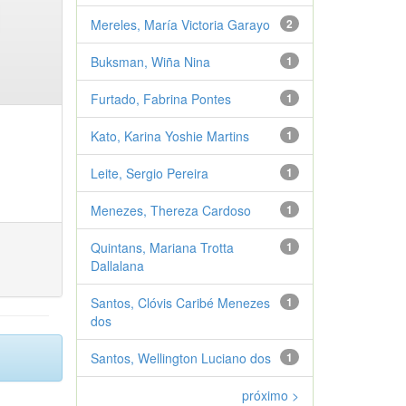
Mereles, María Victoria Garayo
2
Buksman, Wiña Nina
1
Furtado, Fabrina Pontes
1
Kato, Karina Yoshie Martins
1
Leite, Sergio Pereira
1
Menezes, Thereza Cardoso
1
Quintans, Mariana Trotta
1
Dallalana
Santos, Clóvis Caribé Menezes
1
dos
Santos, Wellington Luciano dos
1
próximo >