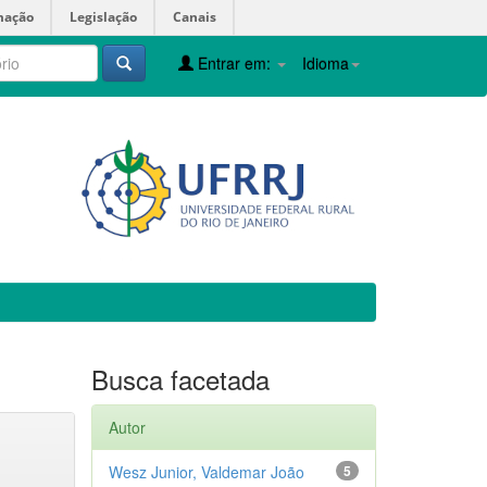
mação
Legislação
Canais
Entrar em:
Idioma
Busca facetada
Autor
Wesz Junior, Valdemar João
5