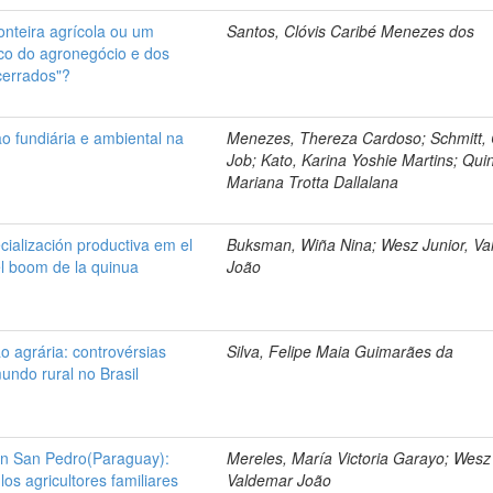
nteira agrícola ou um
Santos, Clóvis Caribé Menezes dos
co do agronegócio e dos
cerrados"?
o fundiária e ambiental na
Menezes, Thereza Cardoso; Schmitt, 
Job; Kato, Karina Yoshie Martins; Qui
Mariana Trotta Dallalana
ialización productiva em el
Buksman, Wiña Nina; Wesz Junior, V
 el boom de la quinua
João
 agrária: controvérsias
Silva, Felipe Maia Guimarães da
mundo rural no Brasil
en San Pedro(Paraguay):
Mereles, María Victoria Garayo; Wesz 
los agricultores familiares
Valdemar João