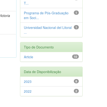
T...
Programa de Pós-Graduação
1
ictoria
em Soci...
Universidad Nacional del Litoral
1
...
Tipo de Documento
Article
10
Data de Disponibilização
2023
8
2022
2