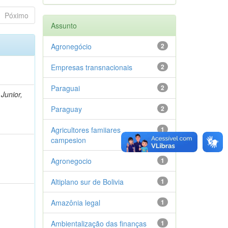
Póximo
Assunto
Agronegócio
2
Empresas transnacionais
2
Paraguai
2
Junior,
Paraguay
2
Agricultores famiiares
1
campesion
Agronegocio
1
Altiplano sur de Bolivia
1
Amazônia legal
1
Ambientalização das finanças
1