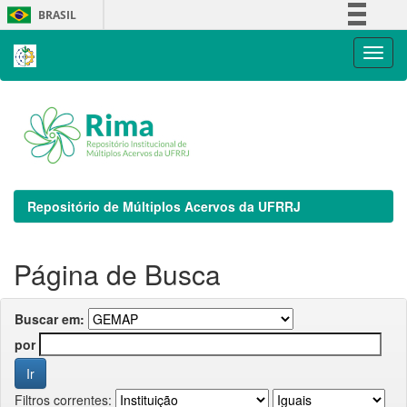
Skip
BRASIL
navigation
Simplifique!
Comunica BR
Participe
Acesso à informação
Legislação
Canais
Repositório de Múltiplos Acervos da UFRRJ
Página de Busca
Buscar em:
por
Filtros correntes: