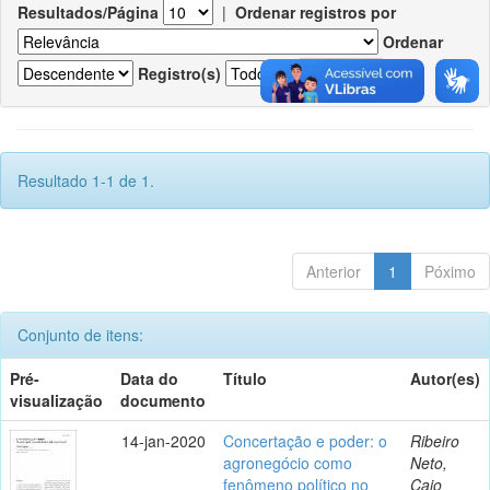
Resultados/Página
|
Ordenar registros por
Ordenar
Registro(s)
Resultado 1-1 de 1.
Anterior
1
Póximo
Conjunto de itens:
Pré-
Data do
Título
Autor(es)
visualização
documento
14-jan-2020
Concertação e poder: o
Ribeiro
agronegócio como
Neto,
fenômeno político no
Caio