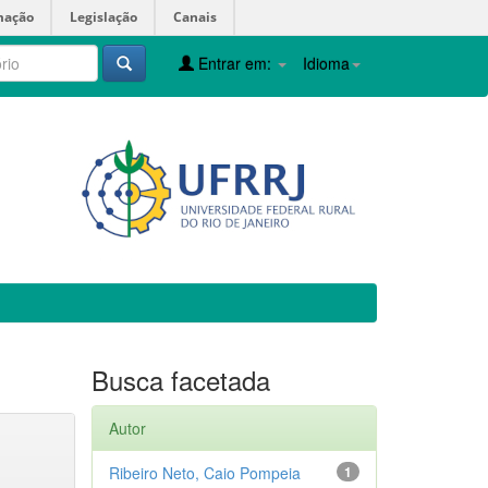
mação
Legislação
Canais
Entrar em:
Idioma
Busca facetada
Autor
Ribeiro Neto, Caio Pompeia
1