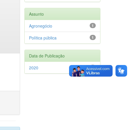
Assunto
Agronegócio
1
Política pública
1
Data de Publicação
2020
1