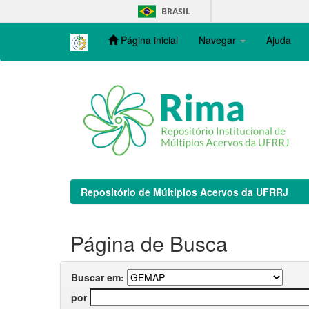
Skip
BRASIL
navigation
Página inicial
Navegar
Ajuda
Repositório de Múltiplos Acervos da UFRRJ
Página de Busca
Buscar em:
por