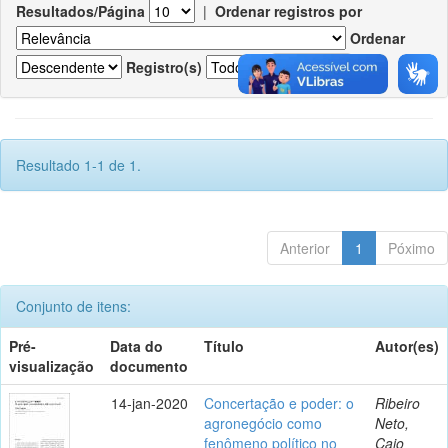
Resultados/Página
|
Ordenar registros por
Ordenar
Registro(s)
Resultado 1-1 de 1.
Anterior
1
Póximo
Conjunto de itens:
Pré-
Data do
Título
Autor(es)
visualização
documento
14-jan-2020
Concertação e poder: o
Ribeiro
agronegócio como
Neto,
fenômeno político no
Caio