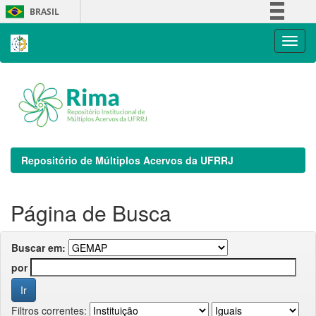
Skip
BRASIL
navigation
Simplifique!
Comunica BR
Participe
Acesso à informação
Legislação
Canais
Repositório de Múltiplos Acervos da UFRRJ
Página de Busca
Buscar em:
por
Filtros correntes: