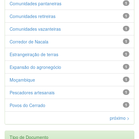
Comunidades pantaneiras
1
Comunidades retireiras
1
Comunidades vazanteiras
1
Corredor de Nacala
1
Estrangeiração de terras
1
Expansão do agronegócio
1
Moçambique
1
Pescadores artesanais
1
Povos do Cerrado
1
próximo >
Tipo de Documento