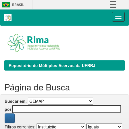
Skip
BRASIL
navigation
Simplifique!
Comunica BR
Participe
Acesso à informação
Legislação
Canais
Repositório de Múltiplos Acervos da UFRRJ
Página de Busca
Buscar em:
por
Filtros correntes: