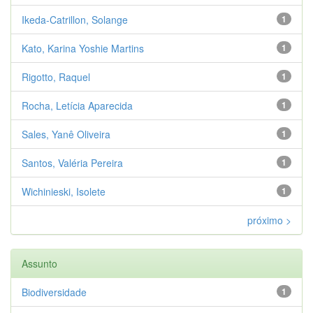
Ikeda-Catrillon, Solange
1
Kato, Karina Yoshie Martins
1
Rigotto, Raquel
1
Rocha, Letícia Aparecida
1
Sales, Yanê Oliveira
1
Santos, Valéria Pereira
1
Wichinieski, Isolete
1
próximo >
Assunto
Biodiversidade
1