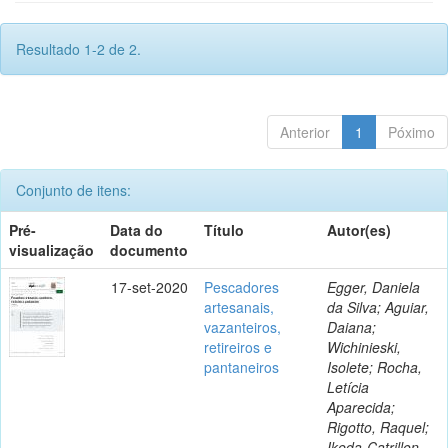
Resultado 1-2 de 2.
Anterior
1
Póximo
Conjunto de itens:
Pré-
Data do
Título
Autor(es)
visualização
documento
17-set-2020
Pescadores
Egger, Daniela
artesanais,
da Silva; Aguiar,
vazanteiros,
Daiana;
retireiros e
Wichinieski,
pantaneiros
Isolete; Rocha,
Letícia
Aparecida;
Rigotto, Raquel;
Ikeda-Catrillon,