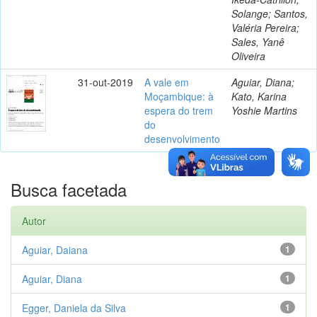
Solange; Santos,
Valéria Pereira;
Sales, Yanê
Oliveira
31-out-2019
A vale em
Aguiar, Diana;
Moçambique: à
Kato, Karina
espera do trem
Yoshie Martins
do
desenvolvimento
Busca facetada
Autor
Aguiar, Daiana
1
Aguiar, Diana
1
Egger, Daniela da Silva
1