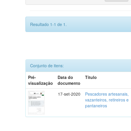
Resultado 1-1 de 1.
Conjunto de itens:
Pré-
Data do
Título
visualização
documento
17-set-2020
Pescadores artesanais,
vazanteiros, retireiros e
pantaneiros