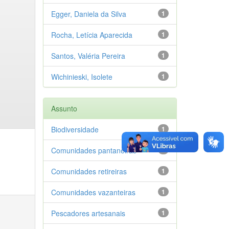
Egger, Daniela da Silva
1
Rocha, Letícia Aparecida
1
Santos, Valéria Pereira
1
Wichinieski, Isolete
1
Assunto
Biodiversidade
1
Comunidades pantaneiras
1
Comunidades retireiras
1
Comunidades vazanteiras
1
Pescadores artesanais
1