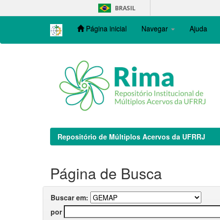
Skip
BRASIL
navigation
Página inicial
Navegar
Ajuda
Repositório de Múltiplos Acervos da UFRRJ
Página de Busca
Buscar em:
por