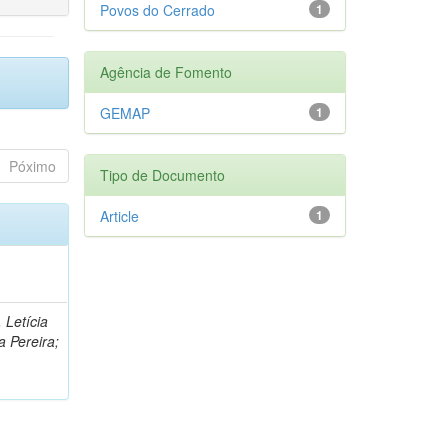
Povos do Cerrado
1
Agência de Fomento
GEMAP
1
Póximo
Tipo de Documento
Article
1
 Letícia
a Pereira;