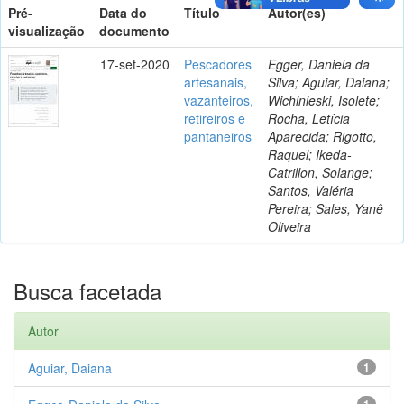
Pré-
Data do
Título
Autor(es)
visualização
documento
17-set-2020
Pescadores
Egger, Daniela da
artesanais,
Silva; Aguiar, Daiana;
vazanteiros,
Wichinieski, Isolete;
retireiros e
Rocha, Letícia
pantaneiros
Aparecida; Rigotto,
Raquel; Ikeda-
Catrillon, Solange;
Santos, Valéria
Pereira; Sales, Yanê
Oliveira
Busca facetada
Autor
Aguiar, Daiana
1
1