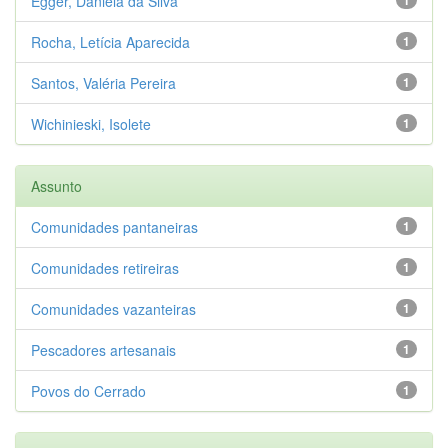
Egger, Daniela da Silva
Rocha, Letícia Aparecida
1
Santos, Valéria Pereira
1
Wichinieski, Isolete
1
Assunto
Comunidades pantaneiras
1
Comunidades retireiras
1
Comunidades vazanteiras
1
Pescadores artesanais
1
Povos do Cerrado
1