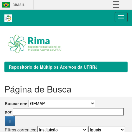
Skip
BRASIL
navigation
Simplifique!
Comunica BR
Participe
Acesso à informação
Legislação
Canais
Repositório de Múltiplos Acervos da UFRRJ
Página de Busca
Buscar em:
por
Filtros correntes: