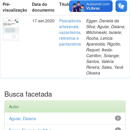
Pré-
Data do
Título
Autor(es)
visualização
documento
17-set-2020
Pescadores
Egger, Daniela da
artesanais,
Silva; Aguiar, Daiana;
vazanteiros,
Wichinieski, Isolete;
retireiros e
Rocha, Letícia
pantaneiros
Aparecida; Rigotto,
Raquel; Ikeda-
Catrillon, Solange;
Santos, Valéria
Pereira; Sales, Yanê
Oliveira
Busca facetada
Autor
Aguiar, Daiana
1
1