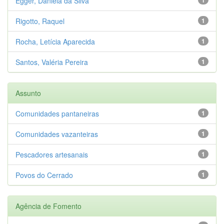
Egger, Daniela da Silva
Rigotto, Raquel
1
Rocha, Letícia Aparecida
1
Santos, Valéria Pereira
1
Assunto
Comunidades pantaneiras
1
Comunidades vazanteiras
1
Pescadores artesanais
1
Povos do Cerrado
1
Agência de Fomento