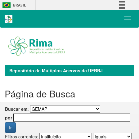
Skip
BRASIL
navigation
Simplifique!
Comunica BR
Participe
Acesso à informação
Legislação
Canais
Repositório de Múltiplos Acervos da UFRRJ
Página de Busca
Buscar em:
por
Filtros correntes: