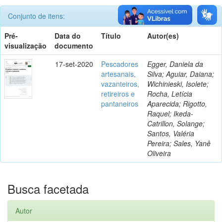
Conjunto de itens:
Pré-
Data do
Título
Autor(es)
visualização
documento
17-set-2020
Pescadores
Egger, Daniela da
artesanais,
Silva; Aguiar, Daiana;
vazanteiros,
Wichinieski, Isolete;
retireiros e
Rocha, Letícia
pantaneiros
Aparecida; Rigotto,
Raquel; Ikeda-
Catrillon, Solange;
Santos, Valéria
Pereira; Sales, Yanê
Oliveira
Busca facetada
Autor