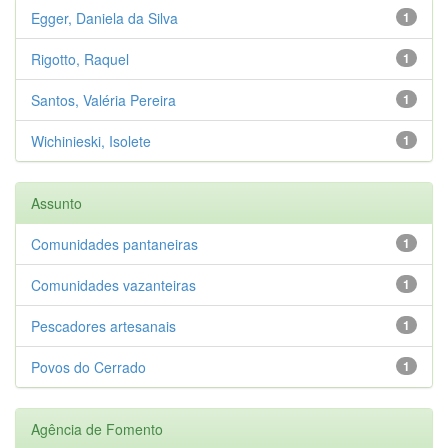
Egger, Daniela da Silva
1
Rigotto, Raquel
1
Santos, Valéria Pereira
1
Wichinieski, Isolete
1
Assunto
Comunidades pantaneiras
1
Comunidades vazanteiras
1
Pescadores artesanais
1
Povos do Cerrado
1
Agência de Fomento