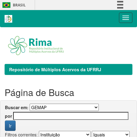
Skip
BRASIL
navigation
Simplifique!
Comunica BR
Participe
Acesso à informação
Legislação
Canais
Repositório de Múltiplos Acervos da UFRRJ
Página de Busca
Buscar em:
por
Filtros correntes: