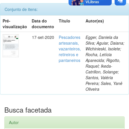
Conjunto de itens:
Pré-
Data do
Título
Autor(es)
visualização
documento
17-set-2020
Pescadores
Egger, Daniela da
artesanais,
Silva; Aguiar, Daiana;
vazanteiros,
Wichinieski, Isolete;
retireiros e
Rocha, Letícia
pantaneiros
Aparecida; Rigotto,
Raquel; Ikeda-
Catrillon, Solange;
Santos, Valéria
Pereira; Sales, Yanê
Oliveira
Busca facetada
Autor