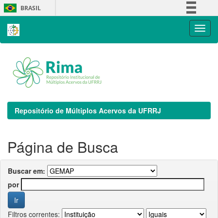
Skip
BRASIL
navigation
Simplifique!
Comunica BR
Participe
Acesso à informação
Legislação
Canais
Repositório de Múltiplos Acervos da UFRRJ
Página de Busca
Buscar em:
por
Filtros correntes: