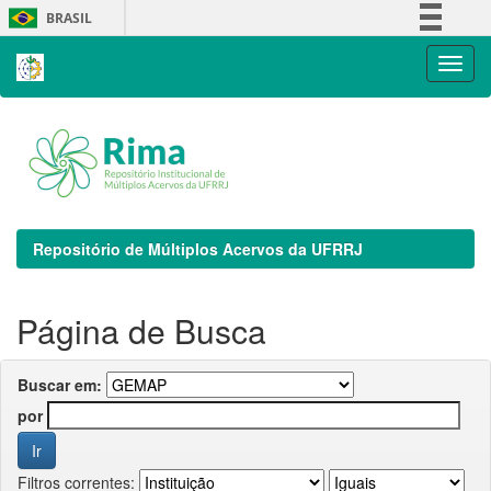
Skip
BRASIL
navigation
Simplifique!
Comunica BR
Participe
Acesso à informação
Legislação
Canais
Repositório de Múltiplos Acervos da UFRRJ
Página de Busca
Buscar em:
por
Filtros correntes: