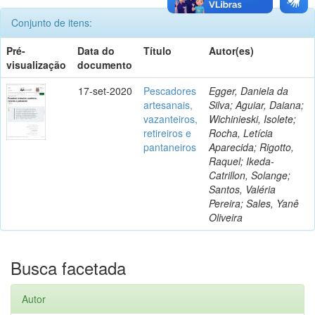
Conjunto de itens:
Pré-
Data do
Título
Autor(es)
visualização
documento
17-set-2020
Pescadores
Egger, Daniela da
artesanais,
Silva; Aguiar, Daiana;
vazanteiros,
Wichinieski, Isolete;
retireiros e
Rocha, Letícia
pantaneiros
Aparecida; Rigotto,
Raquel; Ikeda-
Catrillon, Solange;
Santos, Valéria
Pereira; Sales, Yanê
Oliveira
Busca facetada
Autor