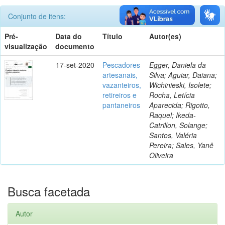
Conjunto de itens:
Pré-
Data do
Título
Autor(es)
visualização
documento
17-set-2020
Pescadores
Egger, Daniela da
artesanais,
Silva; Aguiar, Daiana;
vazanteiros,
Wichinieski, Isolete;
retireiros e
Rocha, Letícia
pantaneiros
Aparecida; Rigotto,
Raquel; Ikeda-
Catrillon, Solange;
Santos, Valéria
Pereira; Sales, Yanê
Oliveira
Busca facetada
Autor