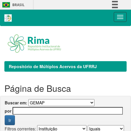
Skip
BRASIL
navigation
Simplifique!
Comunica BR
Participe
Acesso à informação
Legislação
Canais
Repositório de Múltiplos Acervos da UFRRJ
Página de Busca
Buscar em:
por
Filtros correntes: