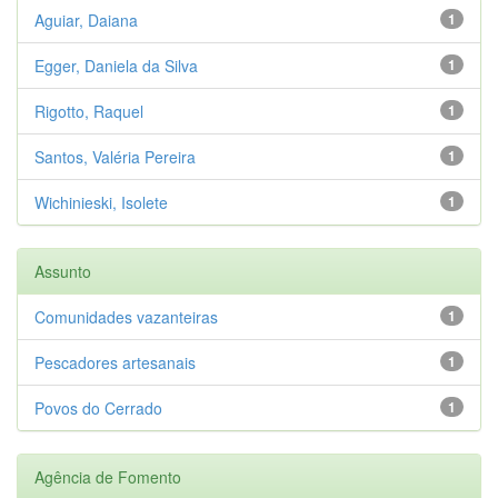
Aguiar, Daiana
1
Egger, Daniela da Silva
1
Rigotto, Raquel
1
Santos, Valéria Pereira
1
Wichinieski, Isolete
1
Assunto
Comunidades vazanteiras
1
Pescadores artesanais
1
Povos do Cerrado
1
Agência de Fomento