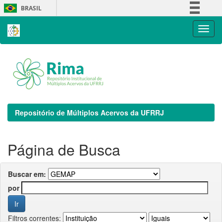
Skip
BRASIL
navigation
Simplifique!
Comunica BR
Participe
Acesso à informação
Legislação
Canais
Repositório de Múltiplos Acervos da UFRRJ
Página de Busca
Buscar em:
por
Filtros correntes: