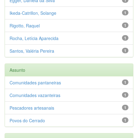
Egger, Daniela da Silva
Ikeda-Catrillon, Solange
1
Rigotto, Raquel
1
Rocha, Letícia Aparecida
1
Santos, Valéria Pereira
1
Assunto
Comunidades pantaneiras
1
Comunidades vazanteiras
1
Pescadores artesanais
1
Povos do Cerrado
1