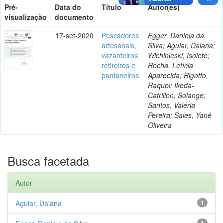
Pré-
Data do
Título
Autor(es)
visualização
documento
17-set-2020
Pescadores
Egger, Daniela da
artesanais,
Silva; Aguiar, Daiana;
vazanteiros,
Wichinieski, Isolete;
retireiros e
Rocha, Letícia
pantaneiros
Aparecida; Rigotto,
Raquel; Ikeda-
Catrillon, Solange;
Santos, Valéria
Pereira; Sales, Yanê
Oliveira
Busca facetada
Autor
Aguiar, Daiana
1
1