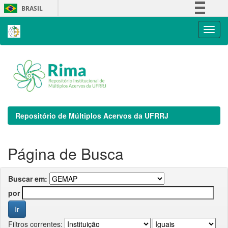
Skip
BRASIL
navigation
Simplifique!
Comunica BR
Participe
Acesso à informação
Legislação
Canais
Repositório de Múltiplos Acervos da UFRRJ
Página de Busca
Buscar em:
por
Filtros correntes: