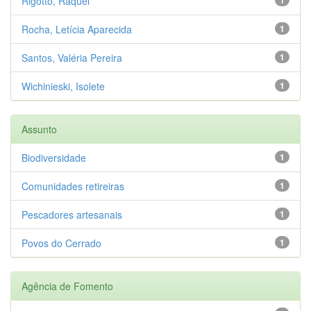
Rigotto, Raquel
Rocha, Letícia Aparecida
1
Santos, Valéria Pereira
1
Wichinieski, Isolete
1
Assunto
Biodiversidade
1
Comunidades retireiras
1
Pescadores artesanais
1
Povos do Cerrado
1
Agência de Fomento