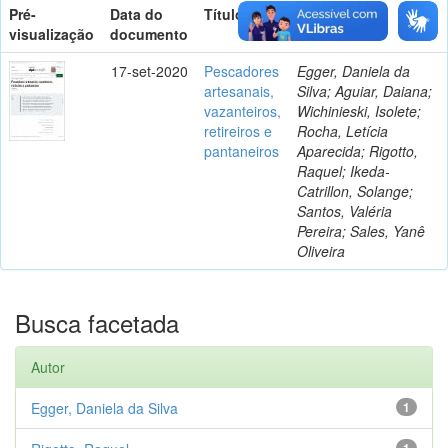
Pré-
Data do
Título
Autor(es)
visualização
documento
17-set-2020
Pescadores
Egger, Daniela da
artesanais,
Silva; Aguiar, Daiana;
vazanteiros,
Wichinieski, Isolete;
retireiros e
Rocha, Letícia
pantaneiros
Aparecida; Rigotto,
Raquel; Ikeda-
Catrillon, Solange;
Santos, Valéria
Pereira; Sales, Yanê
Oliveira
Busca facetada
Autor
Egger, Daniela da Silva
1
1