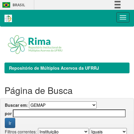
Skip
BRASIL
navigation
Simplifique!
Comunica BR
Participe
Acesso à informação
Legislação
Canais
Repositório de Múltiplos Acervos da UFRRJ
Página de Busca
Buscar em:
por
Filtros correntes: