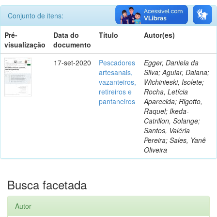
Conjunto de itens:
Pré-
Data do
Título
Autor(es)
visualização
documento
17-set-2020
Pescadores
Egger, Daniela da
artesanais,
Silva; Aguiar, Daiana;
vazanteiros,
Wichinieski, Isolete;
retireiros e
Rocha, Letícia
pantaneiros
Aparecida; Rigotto,
Raquel; Ikeda-
Catrillon, Solange;
Santos, Valéria
Pereira; Sales, Yanê
Oliveira
Busca facetada
Autor