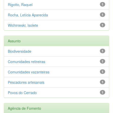
Rigotto, Raquel
1
Rocha, Letícia Aparecida
1
Wichinieski, Isolete
1
Assunto
Biodiversidade
1
Comunidades retireiras
1
Comunidades vazanteiras
1
Pescadores artesanais
1
Povos do Cerrado
1
Agência de Fomento