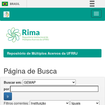
Skip
BRASIL
navigation
Simplifique!
Comunica BR
Participe
Acesso à informação
Legislação
Canais
Repositório de Múltiplos Acervos da UFRRJ
Página de Busca
Buscar em:
por
Filtros correntes: