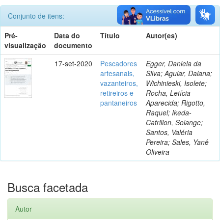
Conjunto de itens:
Pré-
Data do
Título
Autor(es)
visualização
documento
17-set-2020
Pescadores
Egger, Daniela da
artesanais,
Silva; Aguiar, Daiana;
vazanteiros,
Wichinieski, Isolete;
retireiros e
Rocha, Letícia
pantaneiros
Aparecida; Rigotto,
Raquel; Ikeda-
Catrillon, Solange;
Santos, Valéria
Pereira; Sales, Yanê
Oliveira
Busca facetada
Autor