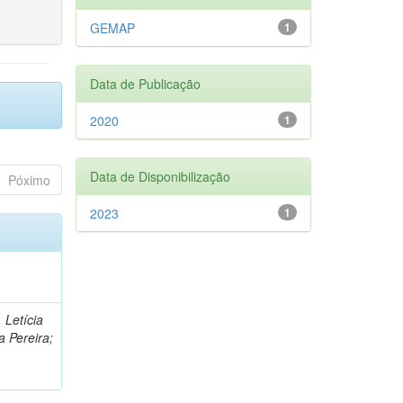
GEMAP
1
Data de Publicação
2020
1
Data de Disponibilização
Póximo
2023
1
 Letícia
a Pereira;