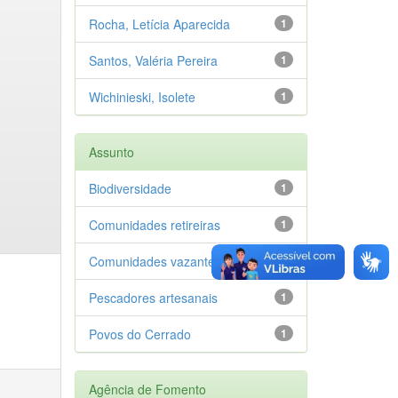
Rocha, Letícia Aparecida
1
Santos, Valéria Pereira
1
Wichinieski, Isolete
1
Assunto
Biodiversidade
1
Comunidades retireiras
1
Comunidades vazanteiras
1
Pescadores artesanais
1
Povos do Cerrado
1
Agência de Fomento