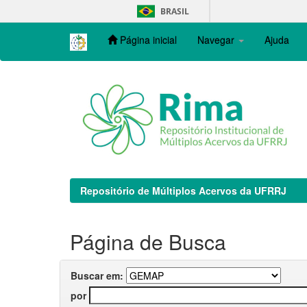
Skip
BRASIL
navigation
Página inicial
Navegar
Ajuda
Repositório de Múltiplos Acervos da UFRRJ
Página de Busca
Buscar em:
por