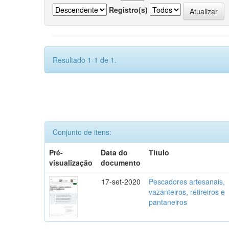
Registro(s)
Resultado 1-1 de 1.
Conjunto de itens:
Pré-
Data do
Título
visualização
documento
17-set-2020
Pescadores artesanais,
vazanteiros, retireiros e
pantaneiros