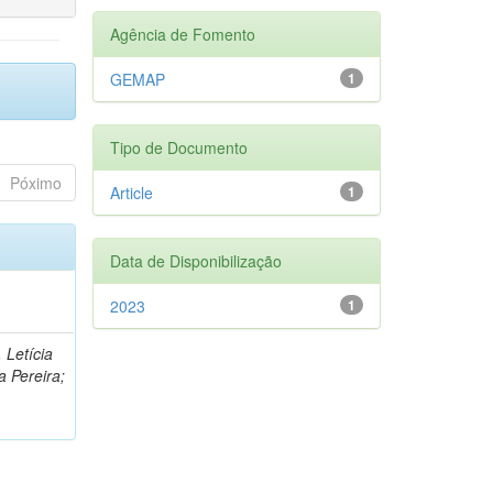
Agência de Fomento
GEMAP
1
Tipo de Documento
Póximo
Article
1
Data de Disponibilização
2023
1
 Letícia
a Pereira;