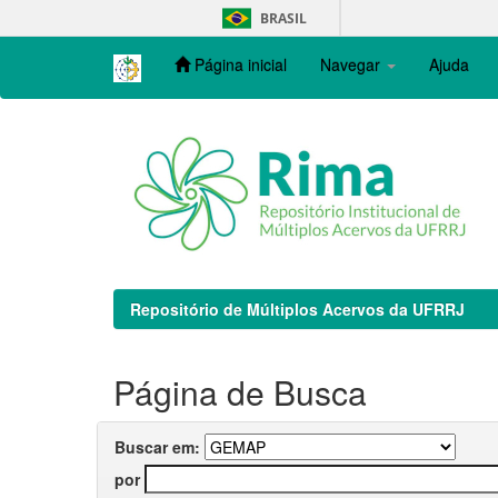
Skip
BRASIL
navigation
Página inicial
Navegar
Ajuda
Repositório de Múltiplos Acervos da UFRRJ
Página de Busca
Buscar em:
por