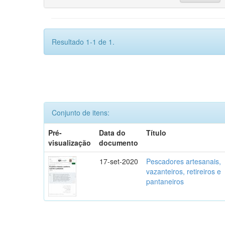
Resultado 1-1 de 1.
Conjunto de itens:
Pré-
Data do
Título
visualização
documento
17-set-2020
Pescadores artesanais,
vazanteiros, retireiros e
pantaneiros