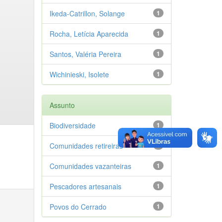
Ikeda-Catrillon, Solange
1
Rocha, Letícia Aparecida
1
Santos, Valéria Pereira
1
Wichinieski, Isolete
1
Assunto
Biodiversidade
1
Comunidades retireiras
1
Comunidades vazanteiras
1
Pescadores artesanais
1
Povos do Cerrado
1