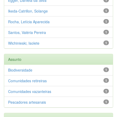
Egger, Daniela da Silva
Ikeda-Catrillon, Solange
1
Rocha, Letícia Aparecida
1
Santos, Valéria Pereira
1
Wichinieski, Isolete
1
Assunto
Biodiversidade
1
Comunidades retireiras
1
Comunidades vazanteiras
1
Pescadores artesanais
1