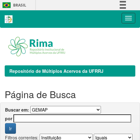
Skip
BRASIL
navigation
Simplifique!
Comunica BR
Participe
Acesso à informação
Legislação
Canais
Repositório de Múltiplos Acervos da UFRRJ
Página de Busca
Buscar em:
por
Filtros correntes: