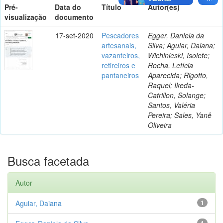
Pré-
Data do
Título
Autor(es)
visualização
documento
17-set-2020
Pescadores
Egger, Daniela da
artesanais,
Silva; Aguiar, Daiana;
vazanteiros,
Wichinieski, Isolete;
retireiros e
Rocha, Letícia
pantaneiros
Aparecida; Rigotto,
Raquel; Ikeda-
Catrillon, Solange;
Santos, Valéria
Pereira; Sales, Yanê
Oliveira
Busca facetada
Autor
Aguiar, Daiana
1
1