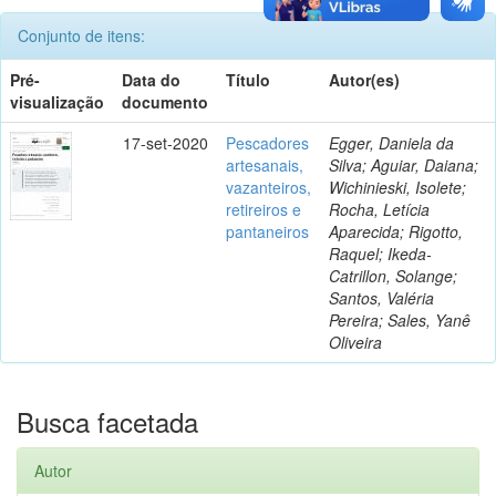
Conjunto de itens:
Pré-
Data do
Título
Autor(es)
visualização
documento
17-set-2020
Pescadores
Egger, Daniela da
artesanais,
Silva; Aguiar, Daiana;
vazanteiros,
Wichinieski, Isolete;
retireiros e
Rocha, Letícia
pantaneiros
Aparecida; Rigotto,
Raquel; Ikeda-
Catrillon, Solange;
Santos, Valéria
Pereira; Sales, Yanê
Oliveira
Busca facetada
Autor