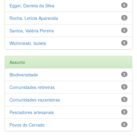
Egger, Daniela da Silva
1
Rocha, Letícia Aparecida
1
Santos, Valéria Pereira
1
Wichinieski, Isolete
1
Assunto
Biodiversidade
1
Comunidades retireiras
1
Comunidades vazanteiras
1
Pescadores artesanais
1
Povos do Cerrado
1