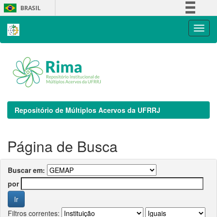
Skip
BRASIL
navigation
Simplifique!
Comunica BR
Participe
Acesso à informação
Legislação
Canais
Repositório de Múltiplos Acervos da UFRRJ
Página de Busca
Buscar em:
por
Filtros correntes: