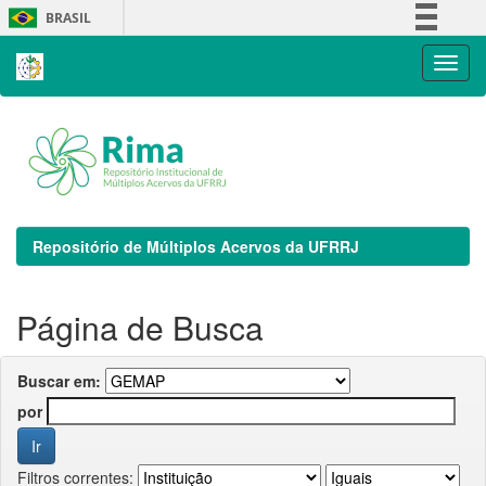
Skip
BRASIL
navigation
Simplifique!
Comunica BR
Participe
Acesso à informação
Legislação
Canais
Repositório de Múltiplos Acervos da UFRRJ
Página de Busca
Buscar em:
por
Filtros correntes: