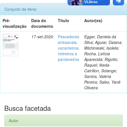
Conjunto de itens:
Pré-
Data do
Título
Autor(es)
visualização
documento
17-set-2020
Pescadores
Egger, Daniela da
artesanais,
Silva; Aguiar, Daiana;
vazanteiros,
Wichinieski, Isolete;
retireiros e
Rocha, Letícia
pantaneiros
Aparecida; Rigotto,
Raquel; Ikeda-
Catrillon, Solange;
Santos, Valéria
Pereira; Sales, Yanê
Oliveira
Busca facetada
Autor