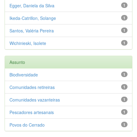
Egger, Daniela da Silva
1
Ikeda-Catrillon, Solange
1
Santos, Valéria Pereira
1
Wichinieski, Isolete
1
Assunto
Biodiversidade
1
Comunidades retireiras
1
Comunidades vazanteiras
1
Pescadores artesanais
1
Povos do Cerrado
1