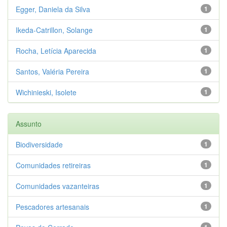
Egger, Daniela da Silva
1
Ikeda-Catrillon, Solange
1
Rocha, Letícia Aparecida
1
Santos, Valéria Pereira
1
Wichinieski, Isolete
1
Assunto
Biodiversidade
1
Comunidades retireiras
1
Comunidades vazanteiras
1
Pescadores artesanais
1
1