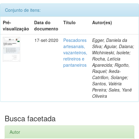
Conjunto de itens:
Pré-
Data do
Título
Autor(es)
visualização
documento
17-set-2020
Pescadores
Egger, Daniela da
artesanais,
Silva; Aguiar, Daiana;
vazanteiros,
Wichinieski, Isolete;
retireiros e
Rocha, Letícia
pantaneiros
Aparecida; Rigotto,
Raquel; Ikeda-
Catrillon, Solange;
Santos, Valéria
Pereira; Sales, Yanê
Oliveira
Busca facetada
Autor