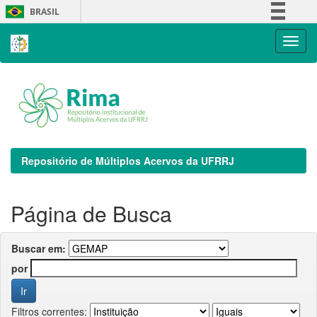
Skip
BRASIL
navigation
Simplifique!
Comunica BR
Participe
Acesso à informação
Legislação
Canais
Repositório de Múltiplos Acervos da UFRRJ
Página de Busca
Buscar em:
por
Filtros correntes: