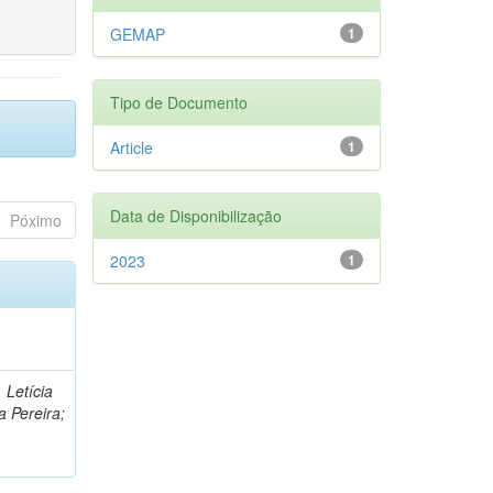
GEMAP
1
Tipo de Documento
Article
1
Data de Disponibilização
Póximo
2023
1
 Letícia
a Pereira;