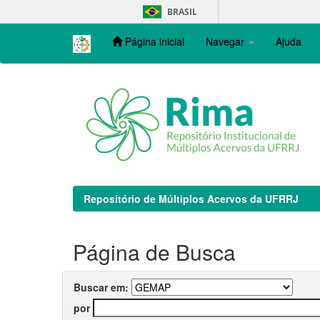
Skip
BRASIL
navigation
Página inicial
Navegar
Ajuda
Repositório de Múltiplos Acervos da UFRRJ
Página de Busca
Buscar em:
por