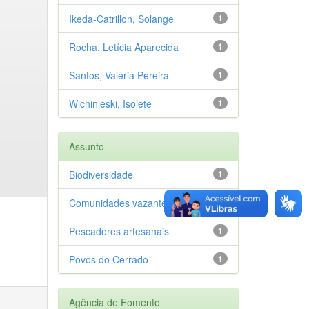
Ikeda-Catrillon, Solange
1
Rocha, Letícia Aparecida
1
Santos, Valéria Pereira
1
Wichinieski, Isolete
1
Assunto
Biodiversidade
1
Comunidades vazanteiras
1
Pescadores artesanais
1
Povos do Cerrado
1
Agência de Fomento