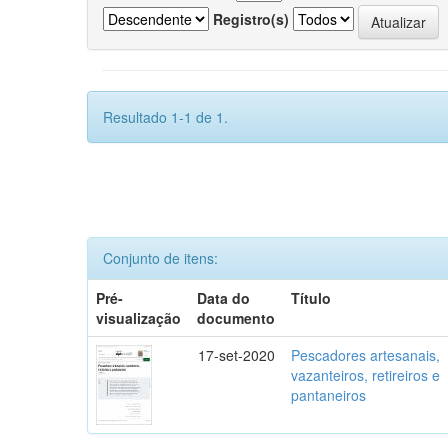
Registro(s)
Resultado 1-1 de 1.
Conjunto de itens:
Pré-
Data do
Título
visualização
documento
17-set-2020
Pescadores artesanais,
vazanteiros, retireiros e
pantaneiros