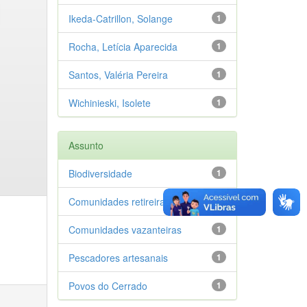
Ikeda-Catrillon, Solange
1
Rocha, Letícia Aparecida
1
Santos, Valéria Pereira
1
Wichinieski, Isolete
1
Assunto
Biodiversidade
1
Comunidades retireiras
1
Comunidades vazanteiras
1
Pescadores artesanais
1
Povos do Cerrado
1