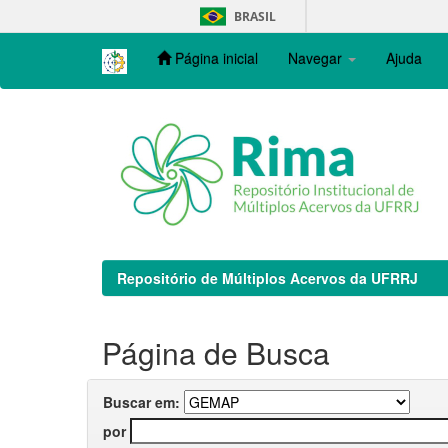
Skip
BRASIL
navigation
Página inicial
Navegar
Ajuda
Repositório de Múltiplos Acervos da UFRRJ
Página de Busca
Buscar em:
por