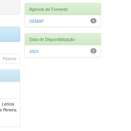
Agência de Fomento
GEMAP
1
Data de Disponibilização
2023
1
Póximo
 Letícia
a Pereira;