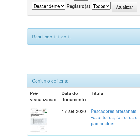
Registro(s)
Resultado 1-1 de 1.
Conjunto de itens:
Pré-
Data do
Título
visualização
documento
17-set-2020
Pescadores artesanais,
vazanteiros, retireiros e
pantaneiros