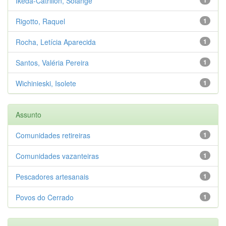
Ikeda-Catrillon, Solange
Rigotto, Raquel
1
Rocha, Letícia Aparecida
1
Santos, Valéria Pereira
1
Wichinieski, Isolete
1
Assunto
Comunidades retireiras
1
Comunidades vazanteiras
1
Pescadores artesanais
1
Povos do Cerrado
1