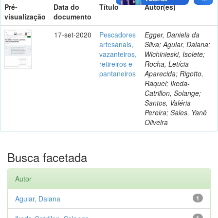
Pré-
Data do
Título
Autor(es)
visualização
documento
17-set-2020
Pescadores
Egger, Daniela da
artesanais,
Silva; Aguiar, Daiana;
vazanteiros,
Wichinieski, Isolete;
retireiros e
Rocha, Letícia
pantaneiros
Aparecida; Rigotto,
Raquel; Ikeda-
Catrillon, Solange;
Santos, Valéria
Pereira; Sales, Yanê
Oliveira
Busca facetada
Autor
Aguiar, Daiana
1
1