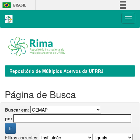
Skip
BRASIL
navigation
Simplifique!
Comunica BR
Participe
Acesso à informação
Legislação
Canais
Repositório de Múltiplos Acervos da UFRRJ
Página de Busca
Buscar em:
por
Filtros correntes: