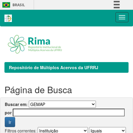
Skip
BRASIL
navigation
Simplifique!
Comunica BR
Participe
Acesso à informação
Legislação
Canais
Repositório de Múltiplos Acervos da UFRRJ
Página de Busca
Buscar em:
por
Filtros correntes: