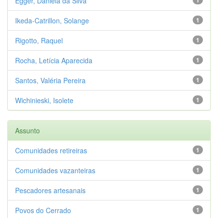
Egger, Daniela da Silva
Ikeda-Catrillon, Solange
1
Rigotto, Raquel
1
Rocha, Letícia Aparecida
1
Santos, Valéria Pereira
1
Wichinieski, Isolete
1
Assunto
Comunidades retireiras
1
Comunidades vazanteiras
1
Pescadores artesanais
1
Povos do Cerrado
1