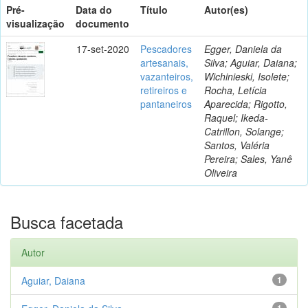
Pré-
Data do
Título
Autor(es)
visualização
documento
17-set-2020
Pescadores
Egger, Daniela da
artesanais,
Silva; Aguiar, Daiana;
vazanteiros,
Wichinieski, Isolete;
retireiros e
Rocha, Letícia
pantaneiros
Aparecida; Rigotto,
Raquel; Ikeda-
Catrillon, Solange;
Santos, Valéria
Pereira; Sales, Yanê
Oliveira
Busca facetada
Autor
Aguiar, Daiana
1
1