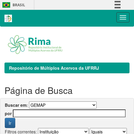
Skip
BRASIL
navigation
Simplifique!
Comunica BR
Participe
Acesso à informação
Legislação
Canais
Repositório de Múltiplos Acervos da UFRRJ
Página de Busca
Buscar em:
por
Filtros correntes: