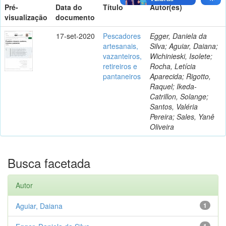
Pré-
Data do
Título
Autor(es)
visualização
documento
17-set-2020
Pescadores
Egger, Daniela da
artesanais,
Silva; Aguiar, Daiana;
vazanteiros,
Wichinieski, Isolete;
retireiros e
Rocha, Letícia
pantaneiros
Aparecida; Rigotto,
Raquel; Ikeda-
Catrillon, Solange;
Santos, Valéria
Pereira; Sales, Yanê
Oliveira
Busca facetada
Autor
Aguiar, Daiana
1
1