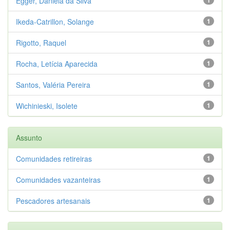
Egger, Daniela da Silva
Ikeda-Catrillon, Solange
1
Rigotto, Raquel
1
Rocha, Letícia Aparecida
1
Santos, Valéria Pereira
1
Wichinieski, Isolete
1
Assunto
Comunidades retireiras
1
Comunidades vazanteiras
1
Pescadores artesanais
1