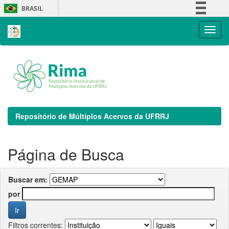
Skip
BRASIL
navigation
Simplifique!
Comunica BR
Participe
Acesso à informação
Legislação
Canais
Repositório de Múltiplos Acervos da UFRRJ
Página de Busca
Buscar em:
por
Filtros correntes: