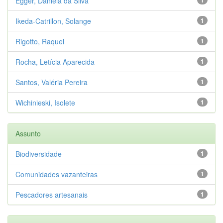
Egger, Daniela da Silva
Ikeda-Catrillon, Solange
1
Rigotto, Raquel
1
Rocha, Letícia Aparecida
1
Santos, Valéria Pereira
1
Wichinieski, Isolete
1
Assunto
Biodiversidade
1
Comunidades vazanteiras
1
Pescadores artesanais
1