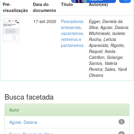
Pré-
Data do
Título
Autor(es)
visualização
documento
17-set-2020
Pescadores
Egger, Daniela da
artesanais,
Silva; Aguiar, Daiana;
vazanteiros,
Wichinieski, Isolete;
retireiros e
Rocha, Letícia
pantaneiros
Aparecida; Rigotto,
Raquel; Ikeda-
Catrillon, Solange;
Santos, Valéria
Pereira; Sales, Yanê
Oliveira
Busca facetada
Autor
Aguiar, Daiana
1
1