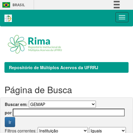
Skip
BRASIL
navigation
Simplifique!
Comunica BR
Participe
Acesso à informação
Legislação
Canais
Repositório de Múltiplos Acervos da UFRRJ
Página de Busca
Buscar em:
por
Filtros correntes: