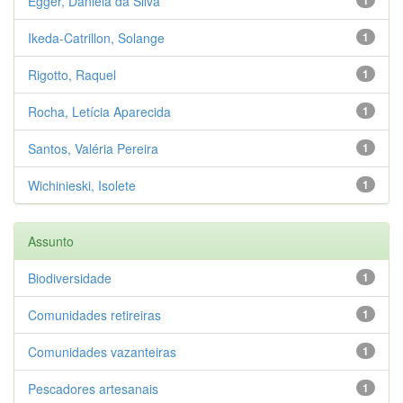
Egger, Daniela da Silva
Ikeda-Catrillon, Solange
1
Rigotto, Raquel
1
Rocha, Letícia Aparecida
1
Santos, Valéria Pereira
1
Wichinieski, Isolete
1
Assunto
Biodiversidade
1
Comunidades retireiras
1
Comunidades vazanteiras
1
Pescadores artesanais
1