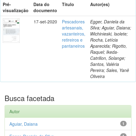
Pré-
Data do
Título
Autor(es)
visualização
documento
17-set-2020
Pescadores
Egger, Daniela da
artesanais,
Silva; Aguiar, Daiana;
vazanteiros,
Wichinieski, Isolete;
retireiros e
Rocha, Letícia
pantaneiros
Aparecida; Rigotto,
Raquel; Ikeda-
Catrillon, Solange;
Santos, Valéria
Pereira; Sales, Yanê
Oliveira
Busca facetada
Autor
Aguiar, Daiana
1
1