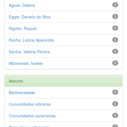
Aguiar, Daiana
1
Egger, Daniela da Silva
1
Rigotto, Raquel
1
Rocha, Letícia Aparecida
1
Santos, Valéria Pereira
1
Wichinieski, Isolete
1
Assunto
Biodiversidade
1
Comunidades retireiras
1
Comunidades vazanteiras
1
1