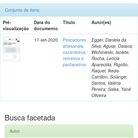
Conjunto de itens:
Pré-
Data do
Título
Autor(es)
visualização
documento
17-set-2020
Pescadores
Egger, Daniela da
artesanais,
Silva; Aguiar, Daiana;
vazanteiros,
Wichinieski, Isolete;
retireiros e
Rocha, Letícia
pantaneiros
Aparecida; Rigotto,
Raquel; Ikeda-
Catrillon, Solange;
Santos, Valéria
Pereira; Sales, Yanê
Oliveira
Busca facetada
Autor