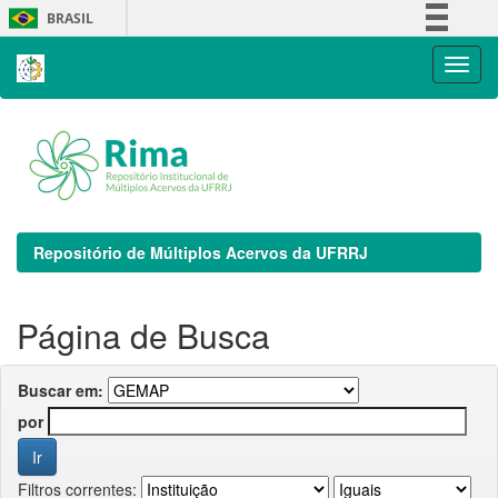
Skip
BRASIL
navigation
Simplifique!
Comunica BR
Participe
Acesso à informação
Legislação
Canais
Repositório de Múltiplos Acervos da UFRRJ
Página de Busca
Buscar em:
por
Filtros correntes: