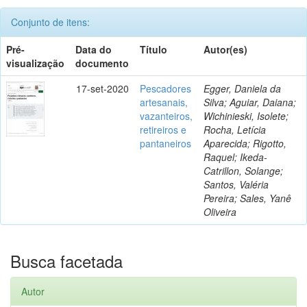
Conjunto de itens:
Pré-
Data do
Título
Autor(es)
visualização
documento
17-set-2020
Pescadores
Egger, Daniela da
artesanais,
Silva; Aguiar, Daiana;
vazanteiros,
Wichinieski, Isolete;
retireiros e
Rocha, Letícia
pantaneiros
Aparecida; Rigotto,
Raquel; Ikeda-
Catrillon, Solange;
Santos, Valéria
Pereira; Sales, Yanê
Oliveira
Busca facetada
Autor