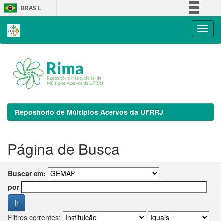
Skip
BRASIL
navigation
Simplifique!
Comunica BR
Participe
Acesso à informação
Legislação
Canais
Repositório de Múltiplos Acervos da UFRRJ
Página de Busca
Buscar em:
por
Filtros correntes: