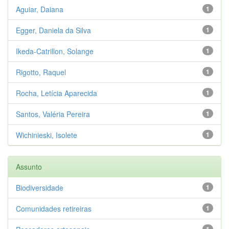
Aguiar, Daiana
1
Egger, Daniela da Silva
1
Ikeda-Catrillon, Solange
1
Rigotto, Raquel
1
Rocha, Letícia Aparecida
1
Santos, Valéria Pereira
1
Wichinieski, Isolete
1
Assunto
Biodiversidade
1
Comunidades retireiras
1
1