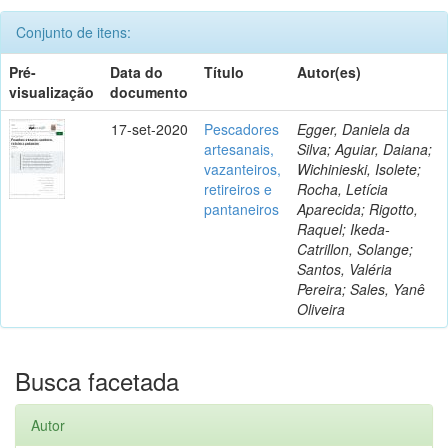
Conjunto de itens:
Pré-
Data do
Título
Autor(es)
visualização
documento
17-set-2020
Pescadores
Egger, Daniela da
artesanais,
Silva; Aguiar, Daiana;
vazanteiros,
Wichinieski, Isolete;
retireiros e
Rocha, Letícia
pantaneiros
Aparecida; Rigotto,
Raquel; Ikeda-
Catrillon, Solange;
Santos, Valéria
Pereira; Sales, Yanê
Oliveira
Busca facetada
Autor