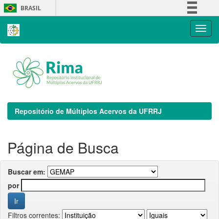
Skip
BRASIL
navigation
Simplifique!
Comunica BR
Participe
Acesso à informação
Legislação
Canais
Repositório de Múltiplos Acervos da UFRRJ
Página de Busca
Buscar em:
por
Filtros correntes: