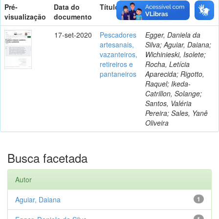
Pré-
Data do
Título
Autor(es)
visualização
documento
17-set-2020
Pescadores
Egger, Daniela da
artesanais,
Silva; Aguiar, Daiana;
vazanteiros,
Wichinieski, Isolete;
retireiros e
Rocha, Letícia
pantaneiros
Aparecida; Rigotto,
Raquel; Ikeda-
Catrillon, Solange;
Santos, Valéria
Pereira; Sales, Yanê
Oliveira
Busca facetada
Autor
Aguiar, Daiana
1
1