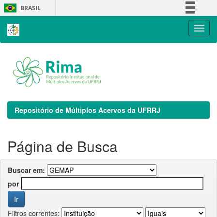
Skip
BRASIL
navigation
Simplifique!
Comunica BR
Participe
Acesso à informação
Legislação
Canais
Repositório de Múltiplos Acervos da UFRRJ
Página de Busca
Buscar em:
por
Filtros correntes: