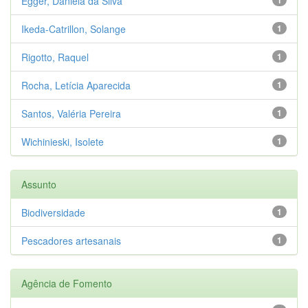
Egger, Daniela da Silva
Ikeda-Catrillon, Solange
1
Rigotto, Raquel
1
Rocha, Letícia Aparecida
1
Santos, Valéria Pereira
1
Wichinieski, Isolete
1
Assunto
Biodiversidade
1
Pescadores artesanais
1
Agência de Fomento