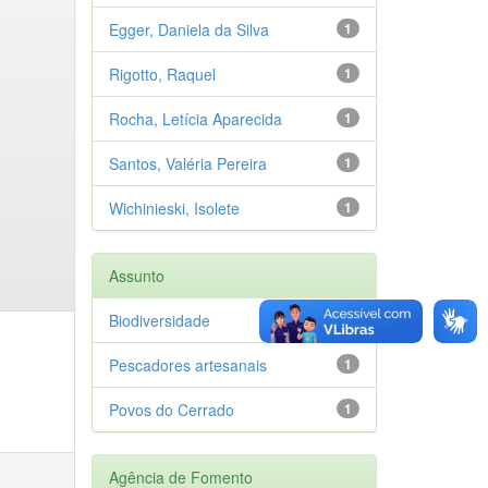
Egger, Daniela da Silva
1
Rigotto, Raquel
1
Rocha, Letícia Aparecida
1
Santos, Valéria Pereira
1
Wichinieski, Isolete
1
Assunto
Biodiversidade
1
Pescadores artesanais
1
Povos do Cerrado
1
Agência de Fomento