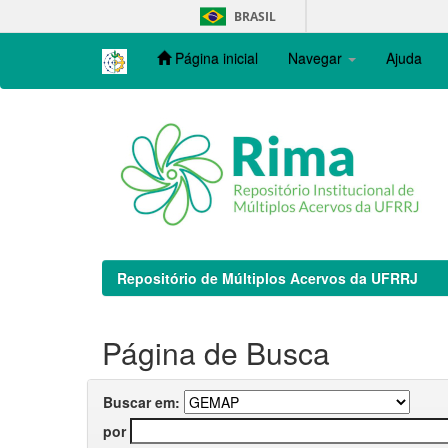
Skip
BRASIL
navigation
Página inicial
Navegar
Ajuda
Repositório de Múltiplos Acervos da UFRRJ
Página de Busca
Buscar em:
por