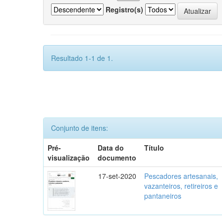
Registro(s)
Resultado 1-1 de 1.
Conjunto de itens:
Pré-
Data do
Título
visualização
documento
17-set-2020
Pescadores artesanais,
vazanteiros, retireiros e
pantaneiros