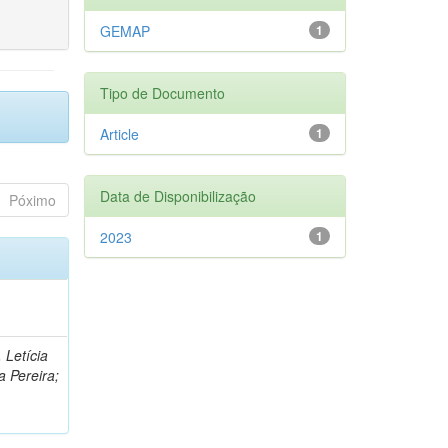
GEMAP
1
Tipo de Documento
Article
1
Data de Disponibilização
Póximo
2023
1
 Letícia
a Pereira;