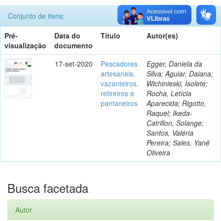
Conjunto de itens:
Pré-
Data do
Título
Autor(es)
visualização
documento
17-set-2020
Pescadores
Egger, Daniela da
artesanais,
Silva; Aguiar, Daiana;
vazanteiros,
Wichinieski, Isolete;
retireiros e
Rocha, Letícia
pantaneiros
Aparecida; Rigotto,
Raquel; Ikeda-
Catrillon, Solange;
Santos, Valéria
Pereira; Sales, Yanê
Oliveira
Busca facetada
Autor