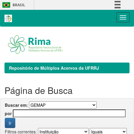
Skip
BRASIL
navigation
Simplifique!
Comunica BR
Participe
Acesso à informação
Legislação
Canais
Repositório de Múltiplos Acervos da UFRRJ
Página de Busca
Buscar em:
por
Filtros correntes: