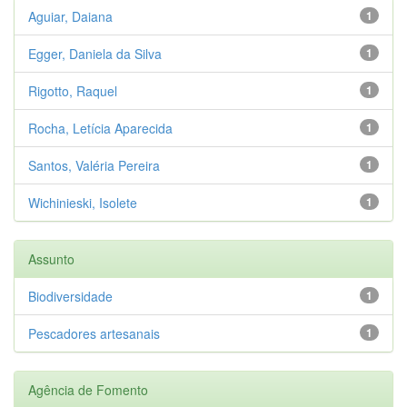
Aguiar, Daiana
1
Egger, Daniela da Silva
1
Rigotto, Raquel
1
Rocha, Letícia Aparecida
1
Santos, Valéria Pereira
1
Wichinieski, Isolete
1
Assunto
Biodiversidade
1
Pescadores artesanais
1
Agência de Fomento