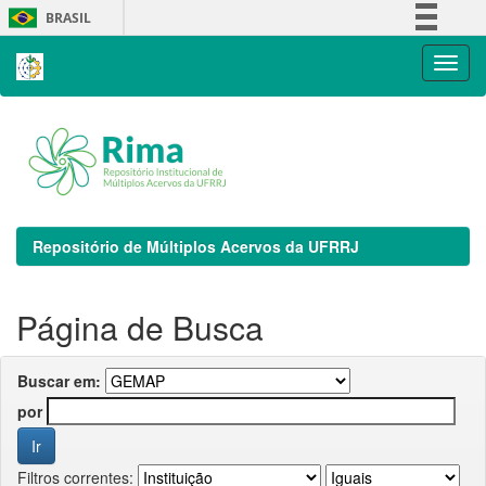
Skip
BRASIL
navigation
Simplifique!
Comunica BR
Participe
Acesso à informação
Legislação
Canais
Repositório de Múltiplos Acervos da UFRRJ
Página de Busca
Buscar em:
por
Filtros correntes: