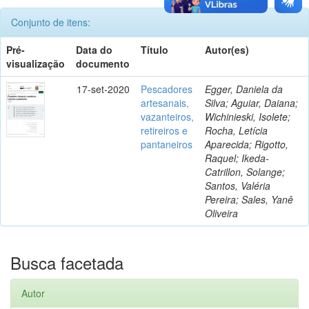
Conjunto de itens:
Pré-
Data do
Título
Autor(es)
visualização
documento
17-set-2020
Pescadores
Egger, Daniela da
artesanais,
Silva; Aguiar, Daiana;
vazanteiros,
Wichinieski, Isolete;
retireiros e
Rocha, Letícia
pantaneiros
Aparecida; Rigotto,
Raquel; Ikeda-
Catrillon, Solange;
Santos, Valéria
Pereira; Sales, Yanê
Oliveira
Busca facetada
Autor