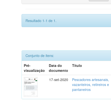
Resultado 1-1 de 1.
Conjunto de itens:
Pré-
Data do
Título
visualização
documento
17-set-2020
Pescadores artesanais,
vazanteiros, retireiros e
pantaneiros