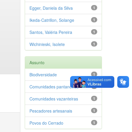
Egger, Daniela da Silva
1
Ikeda-Catrillon, Solange
1
Santos, Valéria Pereira
1
Wichinieski, Isolete
1
Assunto
Biodiversidade
1
Comunidades pantaneiras
1
Comunidades vazanteiras
1
Pescadores artesanais
1
Povos do Cerrado
1