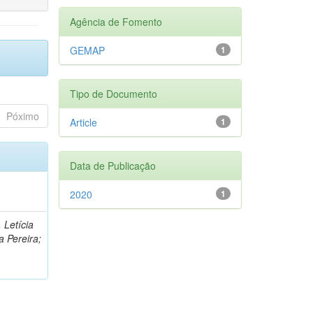
Agência de Fomento
GEMAP
1
Tipo de Documento
Póximo
Article
1
Data de Publicação
2020
1
 Letícia
a Pereira;