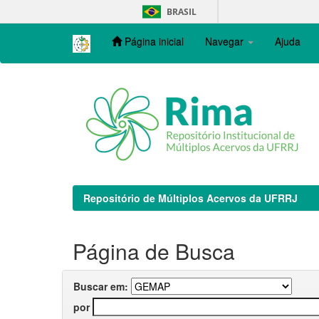
Skip
BRASIL
navigation
Página inicial
Navegar
Ajuda
Repositório de Múltiplos Acervos da UFRRJ
Página de Busca
Buscar em:
por