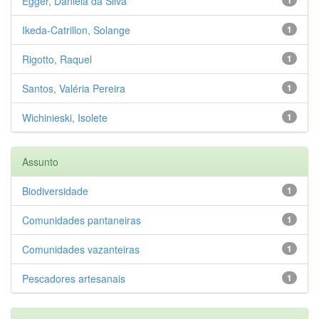
Egger, Daniela da Silva
Ikeda-Catrillon, Solange
1
Rigotto, Raquel
1
Santos, Valéria Pereira
1
Wichinieski, Isolete
1
Assunto
Biodiversidade
1
Comunidades pantaneiras
1
Comunidades vazanteiras
1
Pescadores artesanais
1