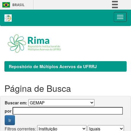
Skip
BRASIL
navigation
Simplifique!
Comunica BR
Participe
Acesso à informação
Legislação
Canais
Repositório de Múltiplos Acervos da UFRRJ
Página de Busca
Buscar em:
por
Filtros correntes: