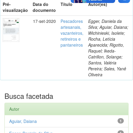
Pré-
Data do
Título
Autor(es)
visualização
documento
17-set-2020
Pescadores
Egger, Daniela da
artesanais,
Silva; Aguiar, Daiana;
vazanteiros,
Wichinieski, Isolete;
retireiros e
Rocha, Letícia
pantaneiros
Aparecida; Rigotto,
Raquel; Ikeda-
Catrillon, Solange;
Santos, Valéria
Pereira; Sales, Yanê
Oliveira
Busca facetada
Autor
Aguiar, Daiana
1
1