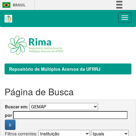
Skip
BRASIL
navigation
Simplifique!
Comunica BR
Participe
Acesso à informação
Legislação
Canais
Repositório de Múltiplos Acervos da UFRRJ
Página de Busca
Buscar em:
por
Filtros correntes: