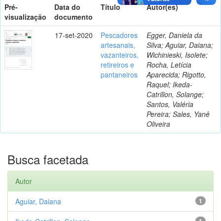
Pré-
Data do
Título
Autor(es)
visualização
documento
17-set-2020
Pescadores
Egger, Daniela da
artesanais,
Silva; Aguiar, Daiana;
vazanteiros,
Wichinieski, Isolete;
retireiros e
Rocha, Letícia
pantaneiros
Aparecida; Rigotto,
Raquel; Ikeda-
Catrillon, Solange;
Santos, Valéria
Pereira; Sales, Yanê
Oliveira
Busca facetada
Autor
Aguiar, Daiana
1
1