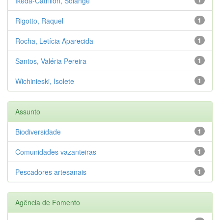
Ikeda-Catrillon, Solange
Rigotto, Raquel
1
Rocha, Letícia Aparecida
1
Santos, Valéria Pereira
1
Wichinieski, Isolete
1
Assunto
Biodiversidade
1
Comunidades vazanteiras
1
Pescadores artesanais
1
Agência de Fomento