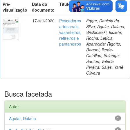
Pré-
Data do
Título
Autor(es)
visualização
documento
17-set-2020
Pescadores
Egger, Daniela da
artesanais,
Silva; Aguiar, Daiana;
vazanteiros,
Wichinieski, Isolete;
retireiros e
Rocha, Letícia
pantaneiros
Aparecida; Rigotto,
Raquel; Ikeda-
Catrillon, Solange;
Santos, Valéria
Pereira; Sales, Yanê
Oliveira
Busca facetada
Autor
Aguiar, Daiana
1
1