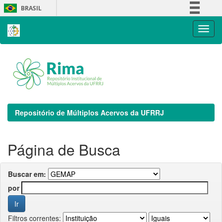
Skip
BRASIL
navigation
Simplifique!
Comunica BR
Participe
Acesso à informação
Legislação
Canais
Repositório de Múltiplos Acervos da UFRRJ
Página de Busca
Buscar em:
por
Filtros correntes: