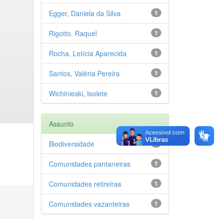
Egger, Daniela da Silva
1
Rigotto, Raquel
1
Rocha, Letícia Aparecida
1
Santos, Valéria Pereira
1
Wichinieski, Isolete
1
Assunto
Biodiversidade
1
Comunidades pantaneiras
1
Comunidades retireiras
1
Comunidades vazanteiras
1