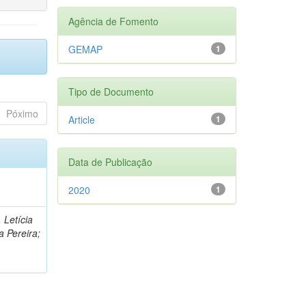
Agência de Fomento
GEMAP
1
Tipo de Documento
Póximo
Article
1
Data de Publicação
2020
1
 Letícia
a Pereira;