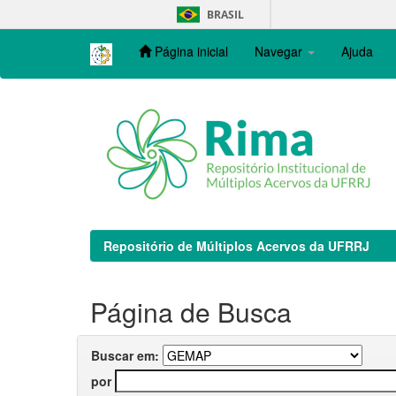
Skip
BRASIL
navigation
Página inicial
Navegar
Ajuda
Repositório de Múltiplos Acervos da UFRRJ
Página de Busca
Buscar em:
por