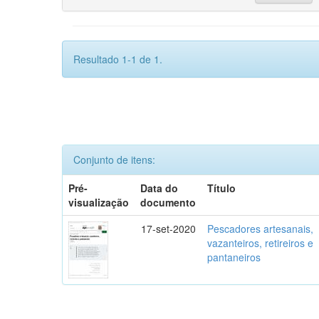
Resultado 1-1 de 1.
Conjunto de itens:
Pré-
Data do
Título
visualização
documento
17-set-2020
Pescadores artesanais,
vazanteiros, retireiros e
pantaneiros