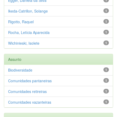
Egger, Daniela da Silva
Ikeda-Catrillon, Solange
1
Rigotto, Raquel
1
Rocha, Letícia Aparecida
1
Wichinieski, Isolete
1
Assunto
Biodiversidade
1
Comunidades pantaneiras
1
Comunidades retireiras
1
Comunidades vazanteiras
1