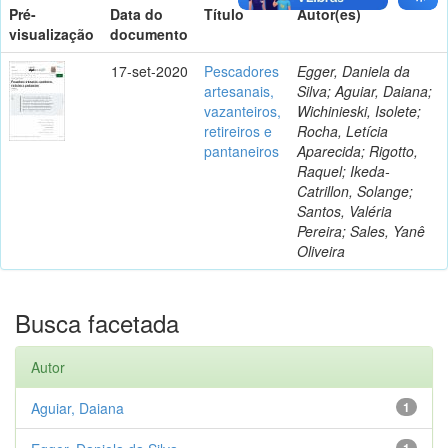
Pré-
Data do
Título
Autor(es)
visualização
documento
17-set-2020
Pescadores
Egger, Daniela da
artesanais,
Silva; Aguiar, Daiana;
vazanteiros,
Wichinieski, Isolete;
retireiros e
Rocha, Letícia
pantaneiros
Aparecida; Rigotto,
Raquel; Ikeda-
Catrillon, Solange;
Santos, Valéria
Pereira; Sales, Yanê
Oliveira
Busca facetada
Autor
Aguiar, Daiana
1
1