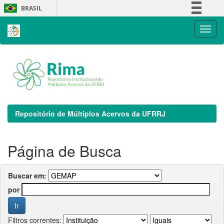
Skip
BRASIL
navigation
Simplifique!
Comunica BR
Participe
Acesso à informação
Legislação
Canais
Repositório de Múltiplos Acervos da UFRRJ
Página de Busca
Buscar em:
por
Filtros correntes: