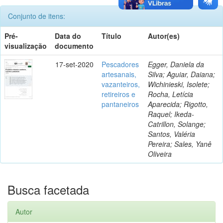
Conjunto de itens:
Pré-
Data do
Título
Autor(es)
visualização
documento
17-set-2020
Pescadores
Egger, Daniela da
artesanais,
Silva; Aguiar, Daiana;
vazanteiros,
Wichinieski, Isolete;
retireiros e
Rocha, Letícia
pantaneiros
Aparecida; Rigotto,
Raquel; Ikeda-
Catrillon, Solange;
Santos, Valéria
Pereira; Sales, Yanê
Oliveira
Busca facetada
Autor