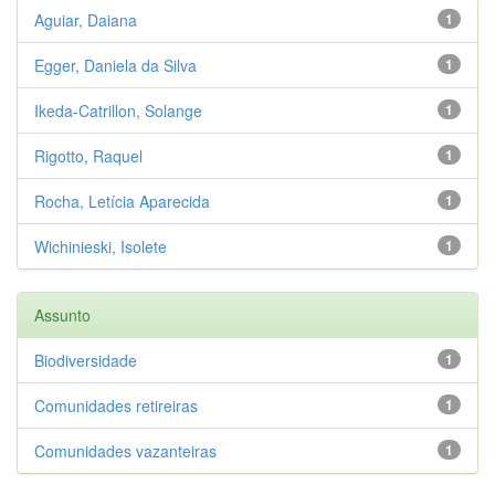
Aguiar, Daiana
1
Egger, Daniela da Silva
1
Ikeda-Catrillon, Solange
1
Rigotto, Raquel
1
Rocha, Letícia Aparecida
1
Wichinieski, Isolete
1
Assunto
Biodiversidade
1
Comunidades retireiras
1
Comunidades vazanteiras
1