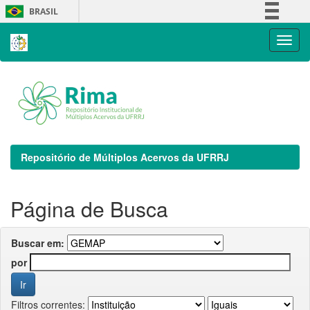
Skip
BRASIL
navigation
Simplifique!
Comunica BR
Participe
Acesso à informação
Legislação
Canais
Repositório de Múltiplos Acervos da UFRRJ
Página de Busca
Buscar em:
por
Filtros correntes: