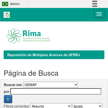
Skip
BRASIL
navigation
Simplifique!
Comunica BR
Participe
Acesso à informação
Legislação
Canais
Repositório de Múltiplos Acervos da UFRRJ
Página de Busca
Buscar em:
por
Filtros correntes: