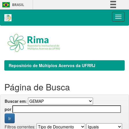
Skip
BRASIL
navigation
Simplifique!
Comunica BR
Participe
Acesso à informação
Legislação
Canais
Repositório de Múltiplos Acervos da UFRRJ
Página de Busca
Buscar em:
por
Filtros correntes: