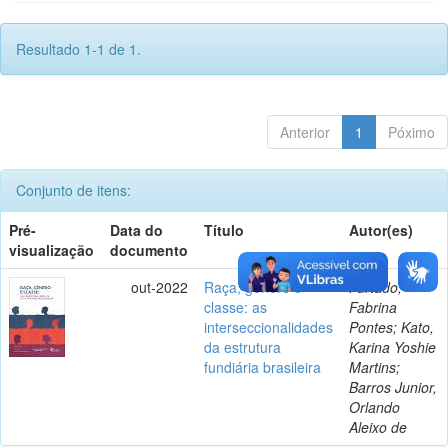
Resultado 1-1 de 1.
Anterior
1
Póximo
Conjunto de itens:
Pré-
Data do
Título
Autor(es)
visualização
documento
out-2022
Raça, gênero e
Furtado,
classe: as
Fabrina
interseccionalidades
Pontes; Kato,
da estrutura
Karina Yoshie
fundiária brasileira
Martins;
Barros Junior,
Orlando
Aleixo de